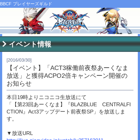
BBCF プレイヤーズギルド
イベント情報
[2016/03/30]
【イベント】「ACT3稼働前夜祭あーくなま
放送」と獲得ACPO2倍キャンペーン開催の
お知らせ
本日19時よりニコニコ生放送にて
「【第23回あーくなま】『BLAZBLUE CENTRALFI
CTION』Act3アップデート前夜祭SP」を放送しま
す。
▼放送URL
http://live.nicovideo.jp/watch/lv257163011
「あーくなま」でアップデート内容やACT3の情報を
チェックしよう！
また、アップデート記念に伴い、
「BBCF ACT3稼働記念獲得ACPO2倍キャンペーン」